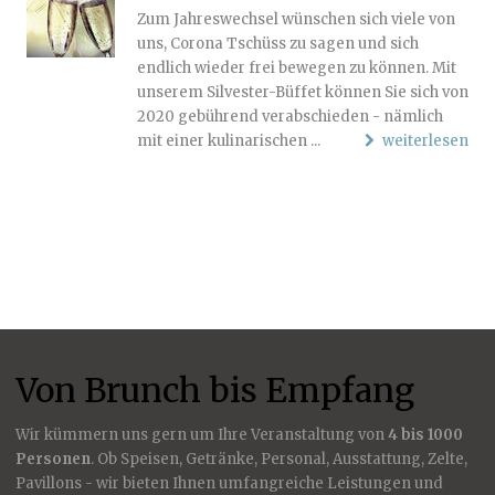
Zum Jahreswechsel wünschen sich viele von
uns, Corona Tschüss zu sagen und sich
endlich wieder frei bewegen zu können. Mit
unserem Silvester-Büffet können Sie sich von
2020 gebührend verabschieden - nämlich
mit einer kulinarischen ...
weiterlesen
Von Brunch bis Empfang
Wir kümmern uns gern um Ihre Veranstaltung von
4 bis 1000
Personen
. Ob Speisen, Getränke, Personal, Ausstattung, Zelte,
Pavillons - wir bieten Ihnen umfangreiche Leistungen und