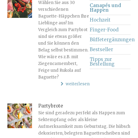
Wählen Sie aus 30
Canapés und
verschiedenen
Happen
Baguette-Häppchen Ihre
Hochzeit
Lieblinge aus! Im
Finger-Food
Vergleich zum Partybrot
sind sie etwas größer
Büffetergänzungen
und Sie können den
Bestseller
Belag selbst bestimmen.
Wie wäre es z.B. mit
Tipps zur
Ziegencamembert,
Bestellung
Feige und Rukola auf
Baguette?
weiterlesen
Partybrote
Sie sind geradezu perfekt als Happen zum
Sektempfang oder als kleine
Aufmerksamkeit zum Geburtstag. Die hübsch
dekorierten, belegten Baguettescheiben sind