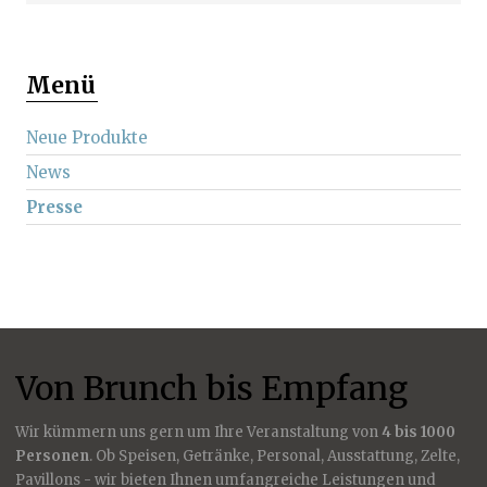
Menü
Neue Produkte
News
Presse
Von Brunch bis Empfang
Wir kümmern uns gern um Ihre Veranstaltung von
4 bis 1000
Personen
. Ob Speisen, Getränke, Personal, Ausstattung, Zelte,
Pavillons - wir bieten Ihnen umfangreiche Leistungen und