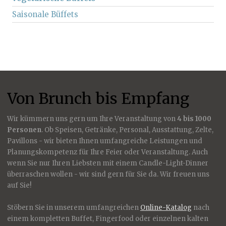
Saisonale Büffets
Von Brunch bis Empfang
Wir kümmern uns gern um Ihre Veranstaltung von
4 bis 1000
Personen
. Ob Speisen, Getränke, Personal, Ausstattung, Zelte,
Pavillons - wir bieten Ihnen umfangreiche Leistungen und
Planungskompetenz für Ihre Feier oder Veranstaltung. Auch
wenn Sie nur Ihren Liebsten mit einem Candle-Light-Dinner
überraschen wollen - wir sind gern für Sie da. Wir freuen uns
auf Sie!
Stöbern Sie in unserem umfangreichen
Online-Katalog
nach
einem kompletten Buffet, Fingerfood oder einzelnen kalten