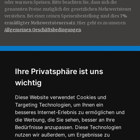
oder warmen Speisen. Bitte beachten Sie, dass sich die
genannten Preise zuzüglich der gesetzlichen Mehrwertsteuer
verstehen. Bei einer reinen Speisenbestellung sind dies
7%
ermäßigter Mehrwertsteuersatz
. Hier geht es zu unseren
Allgemeinen Geschäftsbedingungen
.
Für Sie nur das Beste!
Ihre Privatsphäre ist uns
wichtig
Qualität, Geschmack, Ästhetik -
Diese Website verwendet Cookies und
Die von uns hergestellten Speisen unterliegen strenger
Targeting Technologien, um Ihnen ein
Kontrolle, damit nur das
Beste auf Ihren Tisch kommt.
besseres Internet-Erlebnis zu ermöglichen und
Unsere Köche und Meister lieben ihre Arbeit und stellen ihr
die Werbung, die Sie sehen, besser an Ihre
Können auch öffentlich unter Beweis.
Bedürfnisse anzupassen. Diese Technologien
So
präsentierten wir uns u.a. auf der internationalen
Kochkunstausstellung und blicken zurück auf gewonnene
nutzen wir außerdem, um Ergebnisse zu