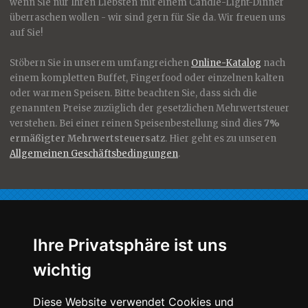
wenn Sie nur Ihren Liebsten mit einem Candle-Light-Dinner
überraschen wollen - wir sind gern für Sie da. Wir freuen uns
auf Sie!
Stöbern Sie in unserem umfangreichen
Online-Katalog
nach
einem kompletten Buffet, Fingerfood oder einzelnen kalten
oder warmen Speisen. Bitte beachten Sie, dass sich die
genannten Preise zuzüglich der gesetzlichen Mehrwertsteuer
verstehen. Bei einer reinen Speisenbestellung sind dies
7%
ermäßigter Mehrwertsteuersatz
. Hier geht es zu unseren
Allgemeinen Geschäftsbedingungen
.
Für Sie nur das Beste!
Ihre Privatsphäre ist uns
wichtig
Qualität, Geschmack, Ästhetik -
Diese Website verwendet Cookies und
Die von uns hergestellten Speisen unterliegen strenger