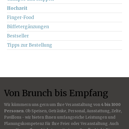
Hochzeit
Finger-Food
Büffetergänzungen
Bestseller
Tipps zur Bestellung
Von Brunch bis Empfang
Wir kümmern uns gern um Ihre Veranstaltung von
4 bis 1000
Personen
. Ob Speisen, Getränke, Personal, Ausstattung, Zelte,
Pavillons - wir bieten Ihnen umfangreiche Leistungen und
Planungskompetenz für Ihre Feier oder Veranstaltung. Auch