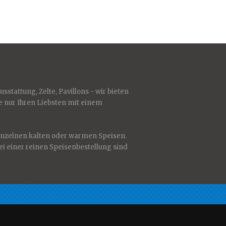
usstattung, Zelte, Pavillons - wir bieten
 nur Ihren Liebsten mit einem
inzelnen kalten oder warmen Speisen.
ei einer reinen Speisenbestellung sind