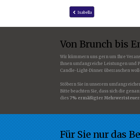
Isabella
Von Brunch bis 
Wir kümmern uns gern um Ihre Veran
Ihnen umfangreiche Leistungen und Pl
Candle-Light-Dinner überraschen wollen
Stöbern Sie in unserem umfangreich
Bitte beachten Sie, dass sich die gena
dies
7% ermäßigter Mehrwertsteuer
Für Sie nur das Be