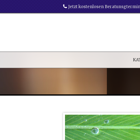
Jetzt kostenlosen Beratunsgtermi
KA