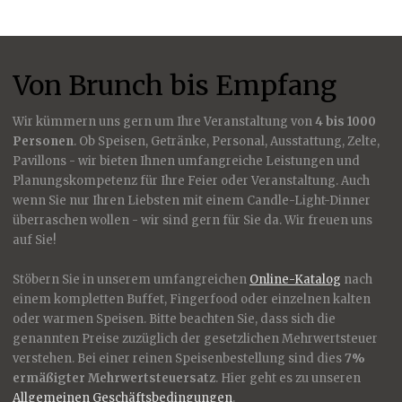
Von Brunch bis Empfang
Wir kümmern uns gern um Ihre Veranstaltung von
4 bis 1000
Personen
. Ob Speisen, Getränke, Personal, Ausstattung, Zelte,
Pavillons - wir bieten Ihnen umfangreiche Leistungen und
Planungskompetenz für Ihre Feier oder Veranstaltung. Auch
wenn Sie nur Ihren Liebsten mit einem Candle-Light-Dinner
überraschen wollen - wir sind gern für Sie da. Wir freuen uns
auf Sie!
Stöbern Sie in unserem umfangreichen
Online-Katalog
nach
einem kompletten Buffet, Fingerfood oder einzelnen kalten
oder warmen Speisen. Bitte beachten Sie, dass sich die
genannten Preise zuzüglich der gesetzlichen Mehrwertsteuer
verstehen. Bei einer reinen Speisenbestellung sind dies
7%
ermäßigter Mehrwertsteuersatz
. Hier geht es zu unseren
Allgemeinen Geschäftsbedingungen
.