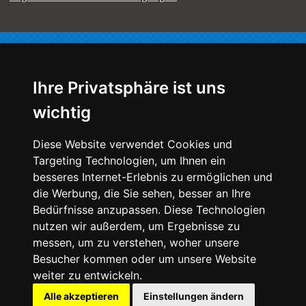
Für Sie nur das Beste!
Ihre Privatsphäre ist uns
wichtig
Qualität, Geschmack, Ästhetik -
Diese Website verwendet Cookies und
Die von uns hergestellten Speisen unterliegen strenger
Targeting Technologien, um Ihnen ein
Kontrolle, damit nur das
Beste auf Ihren Tisch kommt.
besseres Internet-Erlebnis zu ermöglichen und
Unsere Köche und Meister lieben ihre Arbeit und stellen ihr
die Werbung, die Sie sehen, besser an Ihre
Können auch öffentlich unter Beweis.
Bedürfnisse anzupassen. Diese Technologien
So
präsentierten wir uns u.a. auf der internationalen
Kochkunstausstellung und blicken zurück auf gewonnene
nutzen wir außerdem, um Ergebnisse zu
Leistungsvergleiche sowie eine Bronze-Medaille zur
messen, um zu verstehen, woher unsere
Internationalen Koch-Olympiade.
Besucher kommen oder um unsere Website
weiter zu entwickeln.
Alle akzeptieren
Einstellungen ändern