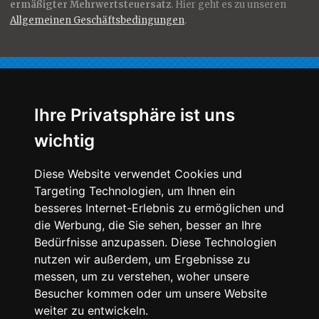
ermäßigter Mehrwertsteuersatz
. Hier geht es zu unseren
Allgemeinen Geschäftsbedingungen
.
Für Sie nur das Beste!
Ihre Privatsphäre ist uns
wichtig
Qualität, Geschmack, Ästhetik -
Diese Website verwendet Cookies und
Die von uns hergestellten Speisen unterliegen strenger
Targeting Technologien, um Ihnen ein
Kontrolle, damit nur das
Beste auf Ihren Tisch kommt.
besseres Internet-Erlebnis zu ermöglichen und
Unsere Köche und Meister lieben ihre Arbeit und stellen ihr
die Werbung, die Sie sehen, besser an Ihre
Können auch öffentlich unter Beweis.
Bedürfnisse anzupassen. Diese Technologien
So
präsentierten wir uns u.a. auf der internationalen
Kochkunstausstellung und blicken zurück auf gewonnene
nutzen wir außerdem, um Ergebnisse zu
Leistungsvergleiche sowie eine Bronze-Medaille zur
messen, um zu verstehen, woher unsere
Internationalen Koch-Olympiade.
Besucher kommen oder um unsere Website
weiter zu entwickeln.