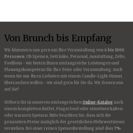
Von Brunch bis Empfang
Wir kümmern uns gern um Ihre Veranstaltung von
4 bis 1000
Personen
. Ob Speisen, Getränke, Personal, Ausstattung, Zelte,
Pavillons - wir bieten Ihnen umfangreiche Leistungen und
Planungskompetenz für Ihre Feier oder Veranstaltung. Auch
wenn Sie nur Ihren Liebsten mit einem Candle-Light-Dinner
überraschen wollen - wir sind gern für Sie da. Wir freuen uns
auf Sie!
Stöbern Sie in unserem umfangreichen
Online-Katalog
nach
einem kompletten Buffet, Fingerfood oder einzelnen kalten
oder warmen Speisen. Bitte beachten Sie, dass sich die
genannten Preise zuzüglich der gesetzlichen Mehrwertsteuer
verstehen. Bei einer reinen Speisenbestellung sind dies
7%